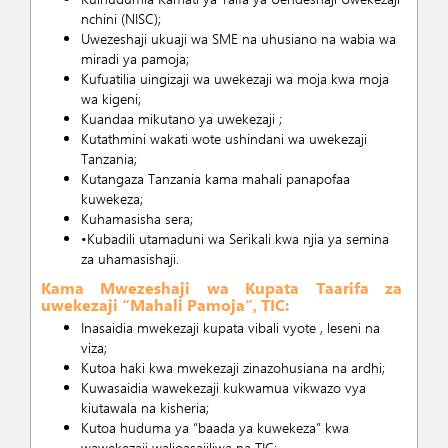
nchini (NISC);
Uwezeshaji ukuaji wa SME na uhusiano na wabia wa
miradi ya pamoja;
Kufuatilia uingizaji wa uwekezaji wa moja kwa moja
wa kigeni;
Kuandaa mikutano ya uwekezaji ;
Kutathmini wakati wote ushindani wa uwekezaji
Tanzania;
Kutangaza Tanzania kama mahali panapofaa
kuwekeza;
Kuhamasisha sera;
•Kubadili utamaduni wa Serikali kwa njia ya semina
za uhamasishaji.
Kama Mwezeshaji wa Kupata Taarifa za
uwekezaji “Mahali Pamoja”, TIC:
Inasaidia mwekezaji kupata vibali vyote , leseni na
viza;
Kutoa haki kwa mwekezaji zinazohusiana na ardhi;
Kuwasaidia wawekezaji kukwamua vikwazo vya
kiutawala na kisheria;
Kutoa huduma ya “baada ya kuwekeza” kwa
wawekezaji walioasajiliwa na TIC;