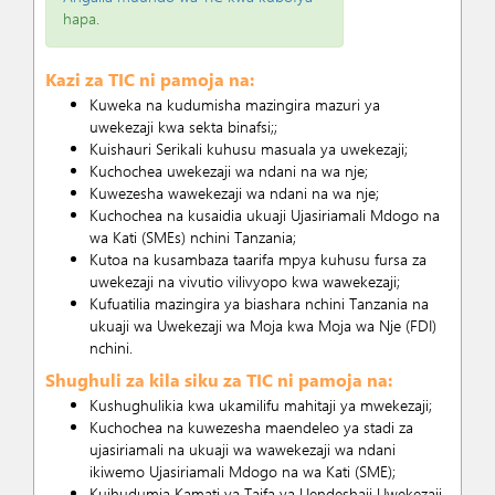
hapa
.
Kazi za TIC ni pamoja na:
Kuweka na kudumisha mazingira mazuri ya
uwekezaji kwa sekta binafsi;;
Kuishauri Serikali kuhusu masuala ya uwekezaji;
Kuchochea uwekezaji wa ndani na wa nje;
Kuwezesha wawekezaji wa ndani na wa nje;
Kuchochea na kusaidia ukuaji Ujasiriamali Mdogo na
wa Kati (SMEs) nchini Tanzania;
Kutoa na kusambaza taarifa mpya kuhusu fursa za
uwekezaji na vivutio vilivyopo kwa wawekezaji;
Kufuatilia mazingira ya biashara nchini Tanzania na
ukuaji wa Uwekezaji wa Moja kwa Moja wa Nje (FDI)
nchini.
Shughuli za kila siku za TIC ni pamoja na:
Kushughulikia kwa ukamilifu mahitaji ya mwekezaji;
Kuchochea na kuwezesha maendeleo ya stadi za
ujasiriamali na ukuaji wa wawekezaji wa ndani
ikiwemo Ujasiriamali Mdogo na wa Kati (SME);
Kuihudumia Kamati ya Taifa ya Uendeshaji Uwekezaji