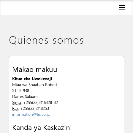
Toggl
naviga
Quienes somos
Makao makuu
Kituo cha Uwekezaji
Mtaa wa Shaaban Robert
S.L. P 938
Dar es Salaam
Simu:
+255(22)2116328-32
Fax:
+255(22)2118253
information@tic.co.tz
Kanda ya Kaskazini