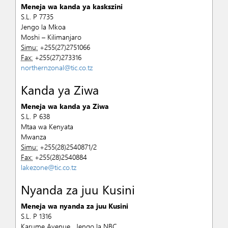
Meneja wa kanda ya kaskszini
S.L. P 7735
Jengo la Mkoa
Moshi – Kilimanjaro
Simu:
+255(27)2751066
Fax:
+255(27)273316
northernzonal@tic.co.tz
Kanda ya Ziwa
Meneja wa kanda ya Ziwa
S.L. P 638
Mtaa wa Kenyata
Mwanza
Simu:
+255(28)2540871/2
Fax:
+255(28)2540884
lakezone@tic.co.tz
Nyanda za juu Kusini
Meneja wa nyanda za juu Kusini
S.L. P 1316
Karume Avenue , Jengo la NBC