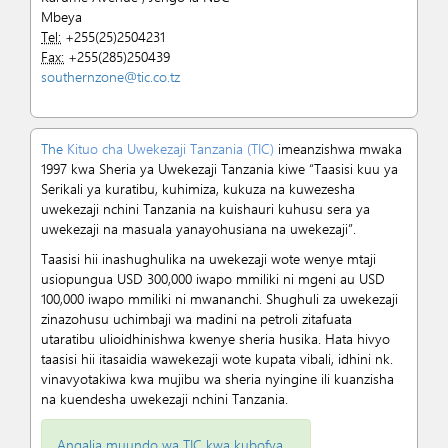
Mbeya
Tel:
+255(25)2504231
Fax:
+255(285)250439
southernzone@tic.co.tz
The
Kituo cha Uwekezaji Tanzania (TIC)
imeanzishwa mwaka
1997 kwa Sheria ya Uwekezaji Tanzania kiwe “Taasisi kuu ya
Serikali ya kuratibu, kuhimiza, kukuza na kuwezesha
uwekezaji nchini Tanzania na kuishauri kuhusu sera ya
uwekezaji na masuala yanayohusiana na uwekezaji”.
Taasisi hii inashughulika na uwekezaji wote wenye mtaji
usiopungua USD 300,000 iwapo mmiliki ni mgeni au USD
100,000 iwapo mmiliki ni mwananchi. Shughuli za uwekezaji
zinazohusu uchimbaji wa madini na petroli zitafuata
utaratibu ulioidhinishwa kwenye sheria husika. Hata hivyo
taasisi hii itasaidia wawekezaji wote kupata vibali, idhini nk.
vinavyotakiwa kwa mujibu wa sheria nyingine ili kuanzisha
na kuendesha uwekezaji nchini Tanzania.
Angalia muundo wa TIC kwa kubofya